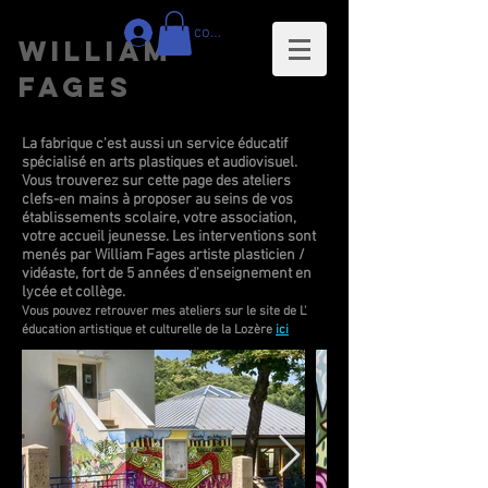
Se connecter
WILLIAM
FAGES
La fabrique c'est aussi un service éducatif
spécialisé en arts plastiques et audiovisuel.
Vous trouverez sur cette page des ateliers
clefs-en mains à proposer au seins de vos
établissements scolaire, votre association,
votre accueil jeunesse.
Les interventions sont
menés par William Fages artiste plasticien /
vidéaste, fort de 5 années d'enseignement en
lycée et collège.
Vous pouvez retrouver mes ateliers sur le site de L'
éducation artistique et culturelle de la Lozère
ici