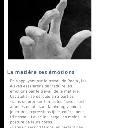
La matière ses émotions
En s'appuyant sur le travail de Rodin , les
élèves essaierons de traduire les
émotions par le travail de la matière,.
Cet atelier se déroule en 2 parties.
-Dans un premier temps les élèves sont
amenés en utilisant la photographie à
jouer des expressions (joie, colère, peur,
tristesse.... ) avec le visage, les mains , la
posture de leurs corps.
-Dans un second temps, en partant des