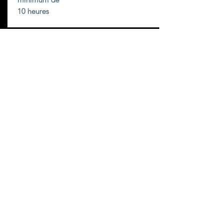
10 heures
Le cinéma une écriture par
l'image et le son
Cliquez pour ajouter votre contenu ou
connectez-vous aux données de votre