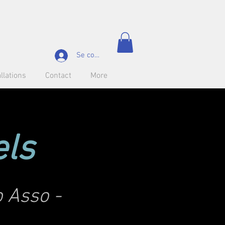
Se connecter
llations
Contact
More
els
o Asso -