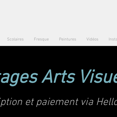
Scolaires
Fresque
Peintures
Vidéos
Insta
ages Arts Visu
iption et paiement via Hell